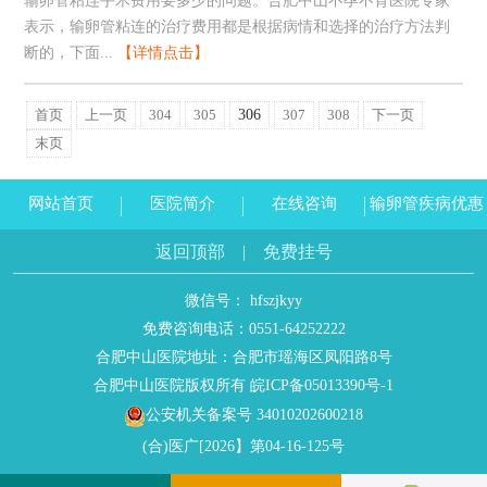
输卵管粘连手术费用要多少的问题。合肥中山不孕不育医院专家
表示，输卵管粘连的治疗费用都是根据病情和选择的治疗方法判
断的，下面...
【详情点击】
首页
上一页
304
305
306
307
308
下一页
末页
网站首页
医院简介
在线咨询
输卵管疾病优惠
返回顶部
|
免费挂号
微信号： hfszjkyy
免费咨询电话：
0551-64252222
合肥中山医院地址：合肥市瑶海区凤阳路8号
合肥中山医院版权所有
皖ICP备05013390号-1
公安机关备案号 34010202600218
(合)医广[2026】第04-16-125号