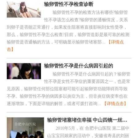
输卵管性不孕检查诊断
输卵管性不孕的检查方法有哪些?输卵管
性不孕该怎么检查?输卵管的通畅情况，关系
到卵子是否能正常通行，如果发生阻塞将直接影响到女性受孕，
那么，输卵管性不孕怎么检查?目前，输卵管造影是最可靠的检测
输卵管是否通畅的方法，可明确显示输卵管堵塞部...
【详情点
击】
输卵管性不孕是什么病因引起的
输卵管性不孕是什么病因引起的？输卵管
性不孕是女性不孕症的重要原因之一，也是常
见原因，输卵管任何部位阻塞都可能引起输卵管功能障碍而导致
不孕。输卵管性不孕的病因多以炎症为主，但非炎症病变率也在
逐渐增加，下面是详细的解答，或者可拨打咨询...
【详情点击】
输卵管堵塞堵住幸福 中山四镜一丝通孕路
2010年5月，在 合肥中山医院 第二届中
山宝宝回娘家的活动中，安徽省寿县的刘丽