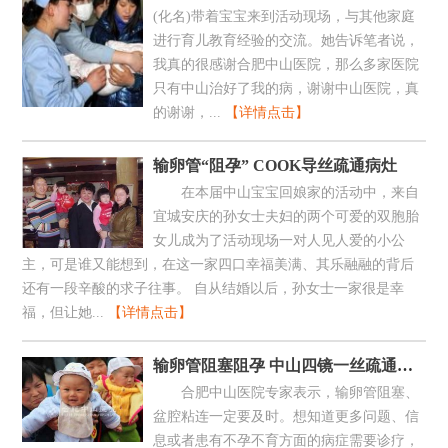
(化名)带着宝宝来到活动现场，与其他家庭
进行育儿教育经验的交流。她告诉笔者说，
我真的很感谢合肥中山医院，那么多家医院
只有中山治好了我的病，谢谢中山医院，真
的谢谢，...
【详情点击】
输卵管“阻孕” COOK导丝疏通病灶
在本届中山宝宝回娘家的活动中，来自
宜城安庆的孙女士夫妇的两个可爱的双胞胎
女儿成为了活动现场一对人见人爱的小公
主，可是谁又能想到，在这一家四口幸福美满、其乐融融的背后
还有一段辛酸的求子往事。 自从结婚以后，孙女士一家很是幸
福，但让她...
【详情点击】
输卵管阻塞阻孕 中山四镜一丝疏通孕路
合肥中山医院专家表示，输卵管阻塞、
盆腔粘连一定要及时。想知道更多问题、信
息或者患有不孕不育方面的病症需要诊疗，