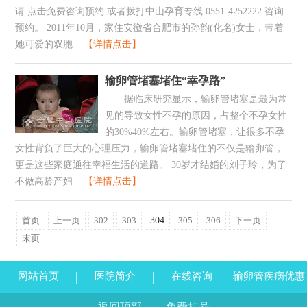
请 点击免费咨询预约 或者拨打中山孕育专线 0551-4252222 咨询
预约。 2011年10月，家住安徽省合肥市的孙韵(化名)女士，带着
她可爱的双胞...
【详情点击】
输卵管堵塞堵住“幸孕路”
据临床研究显示，输卵管堵塞是最为常
见的导致女性不孕的原因，占整个不孕女性
的30%40%左右。输卵管堵塞，让很多不孕
女性背负了巨大的心理压力，输卵管堵塞堵住的不仅是输卵管，
更是这些家庭通往幸福生活的道路。 30岁才结婚的刘子玲，为了
不做高龄产妇...
【详情点击】
首页
上一页
302
303
304
305
306
下一页
末页
网站首页
医院简介
在线咨询
输卵管疾病优惠
返回顶部
|
免费挂号