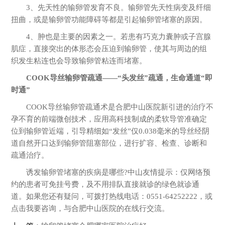
3、先天性的输卵管发育不良。输卵管先天性病变及纤细
扭曲，或是输卵管功能障碍等都是引起输卵管堵塞的原因。
4、肿也是主要的因素之一。若患有巧克力囊肿或子宫腺
肌症，直接突出的体形态会压迫到输卵管，使其与周边的组
织发生粘连也会导致输卵管粘连而堵塞。
COOK导丝输卵管疏通——“头发丝”疏通，生命通道“即
时通”
COOK导丝输卵管疏通术是合肥中山医院新引进的治疗不
孕不育的前端微创技术，应用高科技制成的柔软导管准确定
位到输卵管近端，引导精细如“发丝”仅0.038毫米的导丝经阴
道自然开口达到输卵管阻塞部位，进行扩容、检查、诊断和
疏通治疗。
诱发输卵管堵塞的疾病是哪些?中山友情提示：仅网络预
约的患者可免挂号费，及不用排队直接就诊的绿色就诊通
道。如果您还有疑问，可拨打热线电话：0551-64252222，或
点击我要咨询，与合肥中山医院的在线行交流。