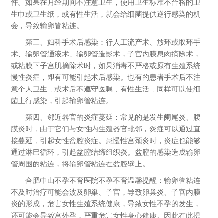
件。如果在月经期间不注意卫生，使用卫生标准不合格的卫
生巾或卫生纸，或有性生活，就会给细菌提供逆行感染的机
会，导致输卵管粘连。
第三、妇科手术后感染：行人工流产术、放环或取环手
术、输卵管通液术、输卵管造影术，子宫内膜息肉摘除术，
或粘膜下子宫肌摘除术时，如果消毒不严格或原有生殖系统
慢性炎症，即有可能引起术后感染。也有的患者手术后不注
意个人卫生，或术后不遵守医嘱，有性生活，同样可以使细
菌上行感染，引起输卵管粘连。
第四、邻近器官的炎症蔓延：常见的是发生阑尾炎、腹
膜炎时，由于它们与女性内生殖器官毗邻，炎症可以通过直
接蔓延，引起女性盆腔炎症。患慢性宫颈炎时，炎症也能够
通过淋巴循环，引起盆腔结缔组织炎。盆腔的感染造成输卵
管周围的粘连，将输卵管粘连在盆腔壁上。
合肥中山不孕不育医院不孕不育温馨提醒：输卵管粘连
不及时治疗可能会波及卵巢、子宫，导致卵巢炎、子宫内膜
炎的形成，危害女性生殖系统健康，导致女性不孕的发生，
还可能会导致宫外孕，严重危害女性身心健康。因此在此提