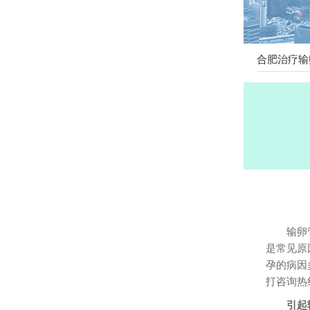
合肥治疗输
输卵
是常见原
孕的病因
打咨询热
引起