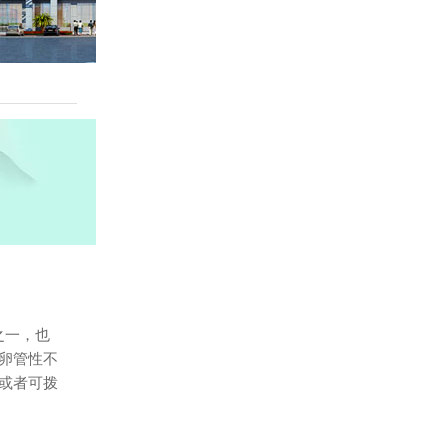
之一，也
卵管性不
或者可拨