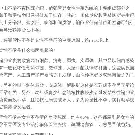
中山不孕不育医院介绍，输卵管是女性生殖系统的主要组成部分之一
卵子和受精卵以及提供精子贮存、获能、顶体反应和受精场所等生理
剖上分伞部、壶腹部、峡部和间质部，输卵管任何部位阻塞都可能引
而导致输卵管性不孕。
，输卵管性不孕是女性不孕症的重要原因，约占1/3以上。
管性不孕是什么病因引起的?
输卵管炎的致病菌有细菌、病毒、原虫、支原体，其中又以细菌感染
有一般化脓性葡萄球菌、链球菌、大肠杆菌及绿脓杆菌，这些病原菌
全流产、人工流产和产褥感染中发现，由性传播者以双球菌传染为主
，尚有沙眼医源体感染，支原体、解脲脲原体是否致成不孕尚无定论
不孕有关，另外，幼年或青少年患结核性腹膜炎者继发结核性输卵管
膜炎而致不孕，且结核性病变破坏大，多为原发性不孕，实行助孕技
它输卵管炎症者。
管性不孕是女性不孕症的重要原因，约占45%，这些都应引起女性的
孕不育医院专业治疗输卵管性疾病，疏通输卵管，让您尽早做爸妈。