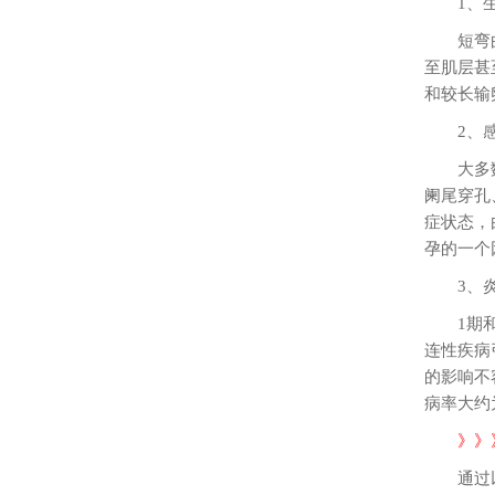
1、
短弯
至肌层甚
和较长输
2、
大多
阑尾穿孔
症状态，
孕的一个
3、
1期
连性疾病
的影响不
病率大约
》》
通过