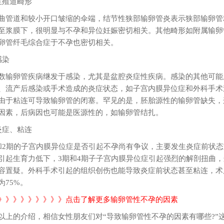
生殖道畸形
曲管道和较小开口皱缩的伞端，结节性狭部输卵管炎表示狭部输卵管
至浆膜下，很明显与不孕和异位妊娠密切相关。其他畸形如附属输卵
卵管纤毛综合症于不孕也密切相关。
感染
数输卵管疾病继发于感染，尤其是盆腔炎症性疾病。感染的其他可能
、流产后感染或手术造成的炎症状态，如子宫内膜异位症和外科手术
由于粘连可导致输卵管的闭塞。罕见的是，胚胎源性的输卵管缺失，
因素，后病因也可能是医源性的，如输卵管结扎。
炎症、粘连
和2期的子宫内膜异位症是否引起不孕尚有争议，主要发生炎症前状
引起生育力低下，3期和4期子子宫内膜异位症引起强烈的解剖扭曲
容置疑。外科手术引起的组织创伤也能导致炎症前状态甚至粘连，术
为75%。
》》》》》》》》》点击了解更多输卵管性不孕的因素
以上的介绍，相信女性朋友们对“导致输卵管性不孕的因素有哪些?”