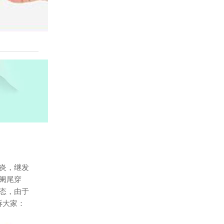
炎，继发
阑尾穿
态，由于
诉大家：