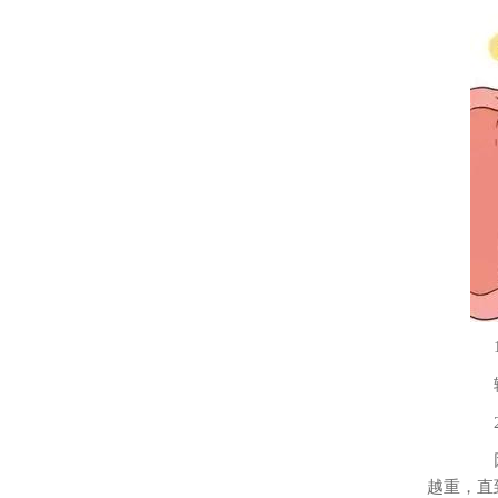
1
输卵
2
因盆
越重，直