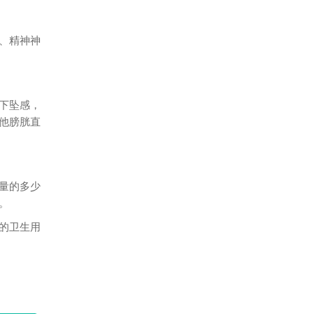
、精神神
下坠感，
他膀胱直
量的多少
。
的卫生用