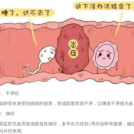
、不孕症
管本身受到病损的侵害，形成阻塞而致不孕，以继发不孕较为多
、痛经
腔充血而致成瘀血性痛经，多半在月经前1周开始即有腹痛，越
到月经来潮。