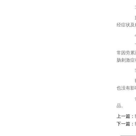
3
如白
经症状及
4
下腹
常因劳累
肠刺激症
5
输卵
也没有影
合肥
品。
上一篇：
下一篇：