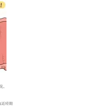
见。
临近经期