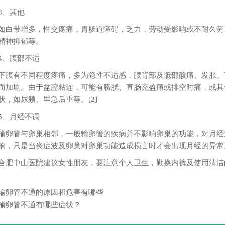
、其他
带增多，性交疼痛，胃肠道障碍，乏力，劳动受影响或不耐久劳
精神抑郁等。
、腹部不适
有不同程度疼痛，多为隐性不适感，腰背部及骶部酸痛、发胀、
而加剧。由于盆腔粘连，可能有膀胱、直肠充盈痛或排空时痛，或其
状，如尿频、里急后重等。[2]
、月经不调
管与卵巢相邻，一般输卵管的疾病并不影响卵巢的功能，对月经
响，只是当炎症波及卵巢对卵巢功能造成损害时才会出现月经的异常
中山医院建议女性朋友，要注意个人卫生，勤换内裤及使用清洁
输卵管不通的原因和危害有哪些
输卵管不通有哪些症状？